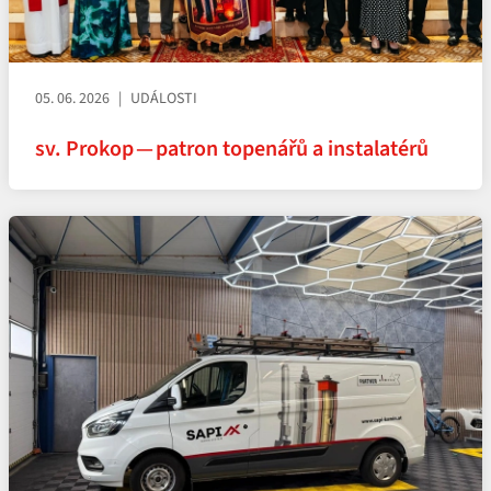
05. 06. 2026
UDÁLOSTI
sv. Prokop — patron topenářů a instalatérů