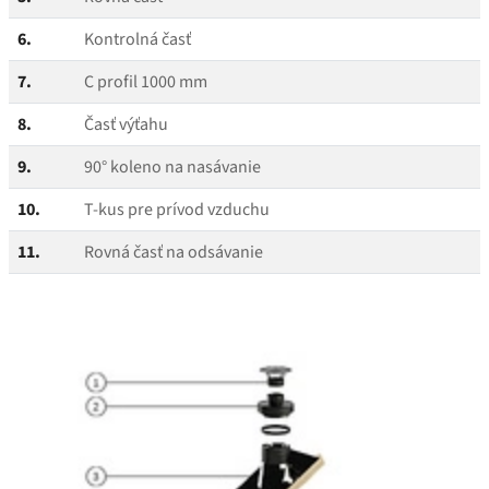
6.
Kontrolná časť
7.
C profil 1000 mm
8.
Časť výťahu
9.
90° koleno na nasávanie
10.
T‑kus pre prívod vzduchu
11.
Rovná časť na odsávanie