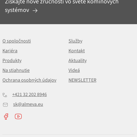
Získajte nové zručnosti vo svete komínových
systémov
O spoločnosti
Služby
Kariéra
Kontakt
Produkty
Aktuality
Na stiahnutie
Videá
Ochrana osobných údajov
NEWSLETTER
+421 32 202 8946
sk@almeva.eu