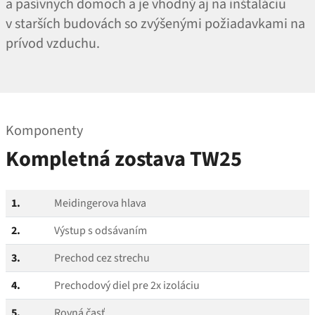
a pasívnych domoch a je vhodný aj na inštaláciu
v starších budovách so zvýšenými požiadavkami na
prívod vzduchu.
Komponenty
Kompletná zostava TW25
1.
Meidingerova hlava
2.
Výstup s odsávaním
3.
Prechod cez strechu
4.
Prechodový diel pre 2x izoláciu
5.
Rovná časť