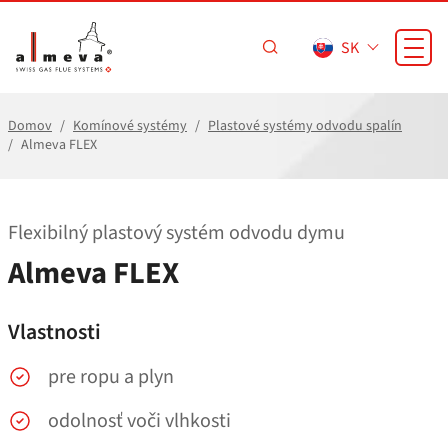
Prejsť na hlavný obsah
SK
Domov
Komínové systémy
Plastové systémy odvodu spalín
Almeva FLEX
Flexibilný plastový systém odvodu dymu
Almeva FLEX
Vlastnosti
pre ropu a plyn
odolnosť voči vlhkosti