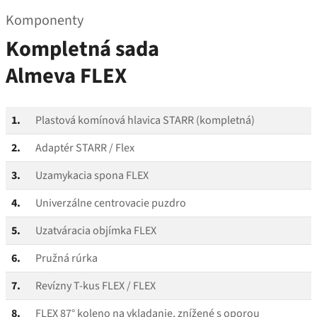
Komponenty
Kompletná sada
Almeva FLEX
1.
Plastová komínová hlavica STARR (kompletná)
2.
Adaptér STARR / Flex
3.
Uzamykacia spona FLEX
4.
Univerzálne centrovacie puzdro
5.
Uzatváracia objímka FLEX
6.
Pružná rúrka
7.
Revízny T‑kus FLEX / FLEX
8.
FLEX 87° koleno na vkladanie, znížené s oporou