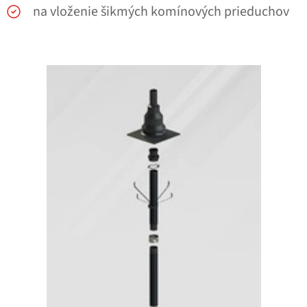
na vloženie šikmých komínových prieduchov