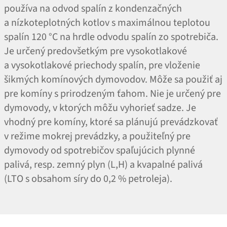
používa na odvod spalín z kondenzačných
a nízkoteplotných kotlov s maximálnou teplotou
spalín 120 °C na hrdle odvodu spalín zo spotrebiča.
Je určený predovšetkým pre vysokotlakové
a vysokotlakové priechody spalín, pre vloženie
šikmých komínových dymovodov. Môže sa použiť aj
pre komíny s prirodzeným ťahom. Nie je určený pre
dymovody, v ktorých môžu vyhorieť sadze. Je
vhodný pre komíny, ktoré sa plánujú prevádzkovať
v režime mokrej prevádzky, a použiteľný pre
dymovody od spotrebičov spaľujúcich plynné
palivá, resp. zemný plyn (L,H) a kvapalné palivá
(LTO s obsahom síry do 0,2 % petroleja).