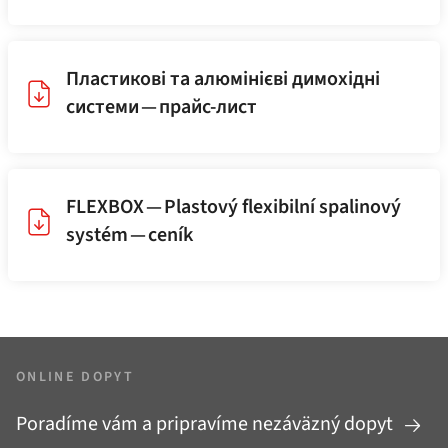
Пластикові та алюмінієві димохідні
системи — прайс-лист
FLEXBOX — Plastový flexibilní spalinový
systém — ceník
ONLINE DOPYT
Poradíme vám a pripravíme nezáväzný dopyt