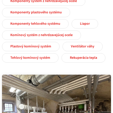
Komponenty systém z nehrdzavejúcej ocele
Komponenty plastového systému
Komponenty tehlového systému
Liapor
Komínový systém z nehrdzavejúcej ocele
Plastový komínový systém
Ventilátor váhy
Tehlový komínový systém
Rekuperácia tepla