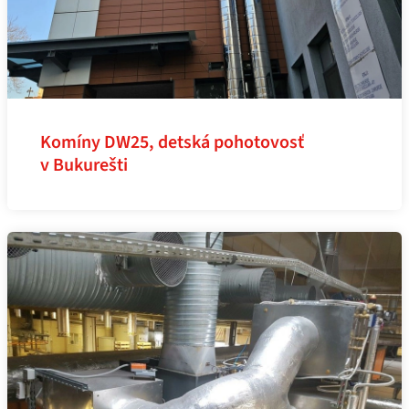
Komíny DW25, detská pohotovosť
v Bukurešti