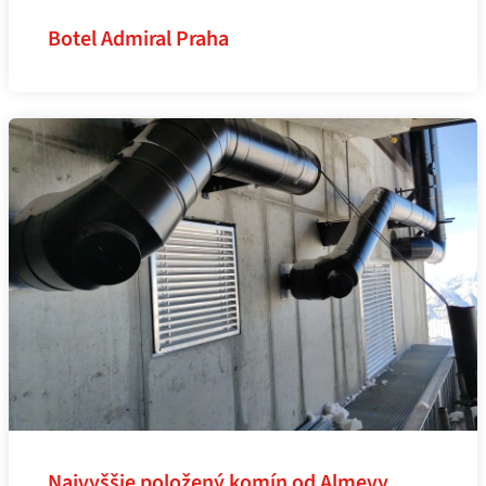
Botel Admiral Praha
Najvyššie položený komín od Almevy