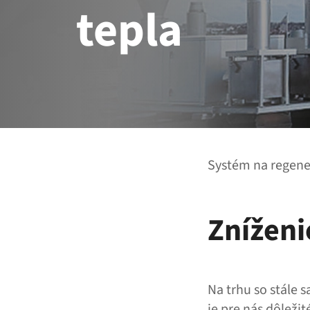
tepla
Systém na regene
Zníženi
Na trhu so stále 
je pre nás dôleži