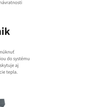
návratnosti
nik
onúknuť
ciou do systému
skytuje aj
ie tepla.