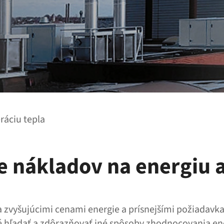
ráciu tepla
e nákladov na energiu 
sa zvyšujúcimi cenami energie a prísnejšími požiadavk
té hľadať a zdôrazňovať iné spôsoby zhodnocovania ene