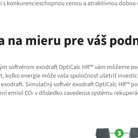
ii s konkurencieschopnou cenou a atraktívnou dobou 
a na mieru pre váš pod
ným softvérom exodraft OptiCalc HR™ vám môžeme p
, koľko energie môže vaša spoločnosť ušetriť investí
 exodraft. Simulačný softvér exodraft OptiCalc HR™ po
ení emisií CO
v dôsledku zavedenia systému rekuperác
2