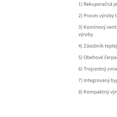
1) Rekuperačná j
2) Proces výroby t
3) Komínový vent
výroby
4) Zásobník teple
5) Obehové čerpa
6) Trojcestný zmie
7) Integrovaný by
8) Kompaktný vý