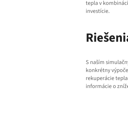
tepla v kombinác
investície.
Riešeni
S naším simulač
konkrétny výpočet
rekuperácie tepla
informácie o zníž