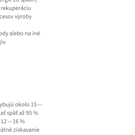
e rekuperáciu
ocesov výroby
ody alebo na iné
giu
hybujú okolo 15 —
ať späť až 95 %
o 12 — 16 %
pätné získavanie