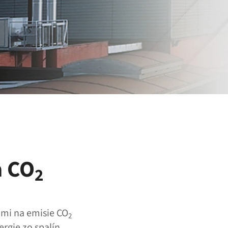
a CO
2
ami na emisie CO
2
rgie zo spalín,