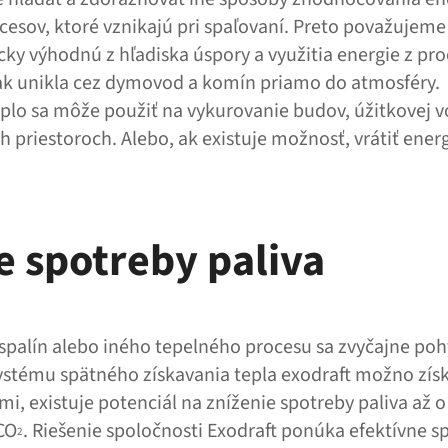
ocesov, ktoré vznikajú pri spaľovaní. Preto považujem
ky výhodnú z hľadiska úspory a využitia energie z pr
nak unikla cez dymovod a komín priamo do atmosféry.
plo sa môže použiť na vykurovanie budov, úžitkovej v
h priestoroch. Alebo, ak existuje možnosť, vrátiť ener
e spotreby paliva
 spalín alebo iného tepelného procesu sa zvyčajne po
stému spätného získavania tepla exodraft možno získ
mi, existuje potenciál na zníženie spotreby paliva až 
 CO
. Riešenie spoločnosti Exodraft ponúka efektívne s
2