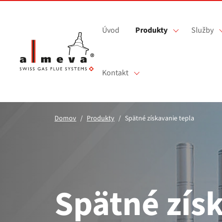
Prejsť na hlavný obsah
Úvod
Produkty
Služby
Kontakt
Domov
Produkty
Spätné získavanie tepla
Spätné zís