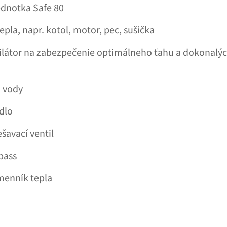
ednotka Safe 80
epla, napr. kotol, motor, pec, sušička
ilátor na zabezpečenie optimálneho ťahu a dokonalýc
j vody
dlo
šavací ventil
pass
menník tepla