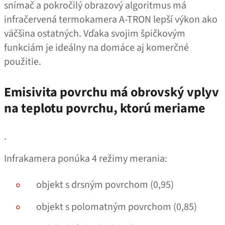
snímač a pokročilý obrazový algoritmus má
infračervená termokamera A‑TRON lepší výkon ako
väčšina ostatných. Vďaka svojim špičkovým
funkciám je ideálny na domáce aj komerčné
použitie.
Emisivita povrchu má obrovský vplyv
na teplotu povrchu, ktorú meriame
.
Infrakamera ponúka 4 režimy merania:
objekt s drsným povrchom (0,95)
objekt s polomatným povrchom (0,85)