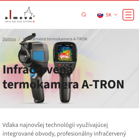
Prejsť na hlavný obsah
SK
Domov
Infračervená termokamera A‑TRON
Infračervená
termokamera A‑TRON
Vďaka najnovšej technológii využívajúcej
integrované obvody, profesionálny infračervený