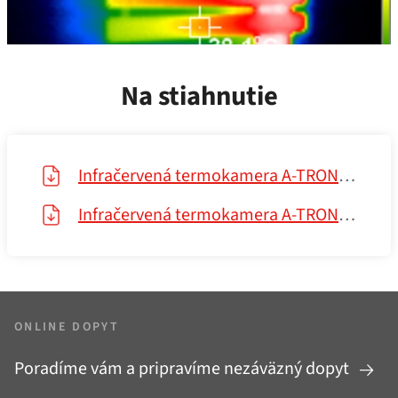
Na stiahnutie
Infračervená termokamera A‑TRON — katalog
Infračervená termokamera A‑TRON — uživatelská příručka
ONLINE DOPYT
Poradíme vám a pripravíme nezáväzný dopyt