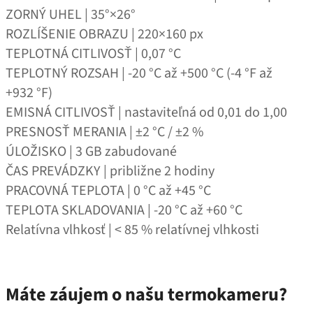
ZORNÝ UHEL | 35°×26°
ROZLÍŠENIE OBRAZU | 220×160 px
TEPLOTNÁ CITLIVOSŤ | 0,07 °C
TEPLOTNÝ ROZSAH | ‑20 °C až +500 °C (-4 °F až
+932 °F)
EMISNÁ CITLIVOSŤ | nastaviteľná od 0,01 do 1,00
PRESNOSŤ MERANIA | ±2 °C / ±2 %
ÚLOŽISKO | 3 GB zabudované
ČAS PREVÁDZKY | približne 2 hodiny
PRACOVNÁ TEPLOTA | 0 °C až +45 °C
TEPLOTA SKLADOVANIA | ‑20 °C až +60 °C
Relatívna vlhkosť | < 85 % relatívnej vlhkosti
Máte záujem o našu termokameru?