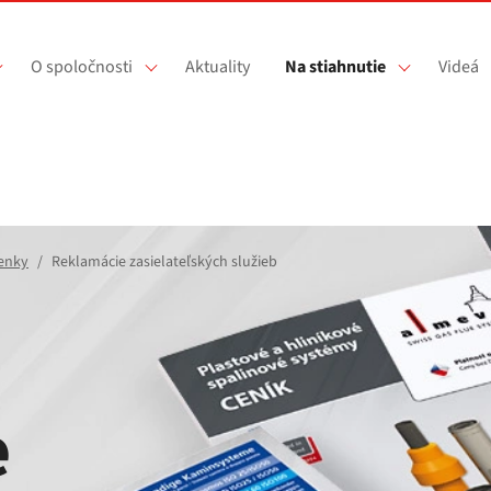
O spoločnosti
Aktuality
Na stiahnutie
Videá
enky
Reklamácie zasielateľských služieb
e