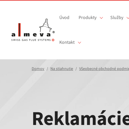
Prejsť na hlavný obsah
Úvod
Produkty
Služby
Kontakt
Domov
Na stiahnutie
Všeobecné obchodné podmi
Reklamáci