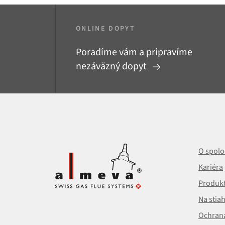
ONLINE DOPYT
Poradíme vám a pripravíme
nezáväzný dopyt
O spolo
Kariéra
Produk
Na stia
Ochran