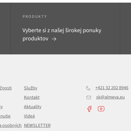
PRODUKTY
Vyberte si z našej širokej ponuky
produktov
+421 32 202 8946
čnosti
Služby
sk@almeva.eu
Kontakt
ty
Aktuality
hnutie
Videá
a osobných
NEWSLETTER