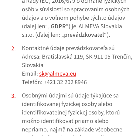
a Rady (EU) 2016/679 o ochrane fyzických
osôb v súvislosti so spracovaním osobných
údajov a o voľnom pohybe týchto údajov
(ďalej len: „
GDPR
”) je ALMEVA Slovakia
s.r.o. (ďalej len: „
prevádzkovateľ
“).
Kontaktné údaje prevádzkovateľa sú
Adresa: Bratislavská 119, SK-911 05 Trenčín,
Slovakia
Email:
sk@almeva.eu
Telefón: +421 32 202 8946
Osobnými údajmi sú údaje týkajúce sa
identifikovanej fyzickej osoby alebo
identifikovateľnej fyzickej osoby, ktorú
možno identifikovať priamo alebo
nepriamo, najmä na základe všeobecne