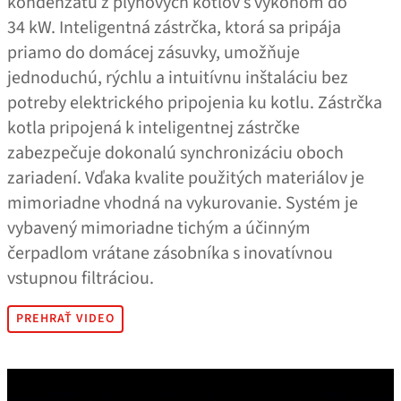
kondenzátu z plynových kotlov s výkonom do
34 kW. Inteligentná zástrčka, ktorá sa pripája
priamo do domácej zásuvky, umožňuje
jednoduchú, rýchlu a intuitívnu inštaláciu bez
potreby elektrického pripojenia ku kotlu. Zástrčka
kotla pripojená k inteligentnej zástrčke
zabezpečuje dokonalú synchronizáciu oboch
zariadení. Vďaka kvalite použitých materiálov je
mimoriadne vhodná na vykurovanie. Systém je
vybavený mimoriadne tichým a účinným
čerpadlom vrátane zásobníka s inovatívnou
vstupnou filtráciou.
PREHRAŤ VIDEO