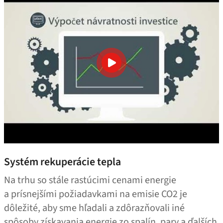
Systém rekuperácie tepla
Na trhu so stále rastúcimi cenami energie
a prísnejšími požiadavkami na emisie CO2 je
dôležité, aby sme hľadali a zdôrazňovali iné
spôsoby získavania energie zo spalín, pary a ďalších