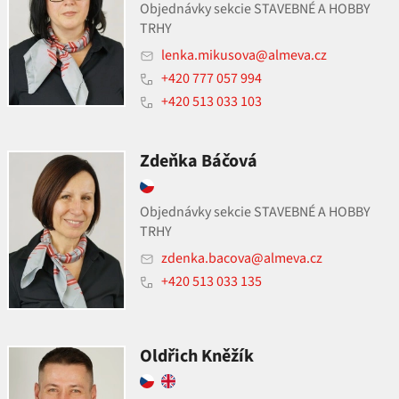
Objednávky sekcie STAVEBNÉ A HOBBY
TRHY
lenka.mikusova@almeva.cz
+420 777 057 994
+420 513 033 103
Zdeňka Báčová
Objednávky sekcie STAVEBNÉ A HOBBY
TRHY
zdenka.bacova@almeva.cz
+420 513 033 135
Oldřich Kněžík