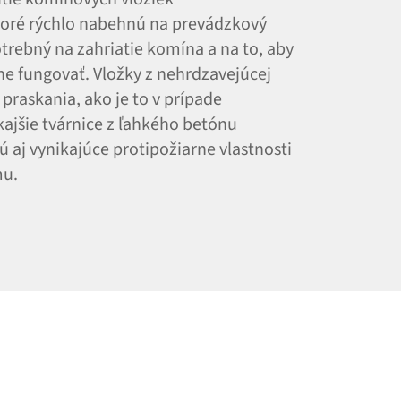
ktoré rýchlo nabehnú na prevádzkový
otrebný na zahriatie komína a na to, aby
ne fungovať. Vložky z nehrdzavejúcej
 praskania, ako je to v prípade
ajšie tvárnice z ľahkého betónu
ú aj vynikajúce protipožiarne vlastnosti
mu.