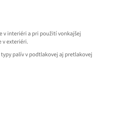
v interiéri a pri použití vonkajšej
 v exteriéri.
typy palív v podtlakovej aj pretlakovej