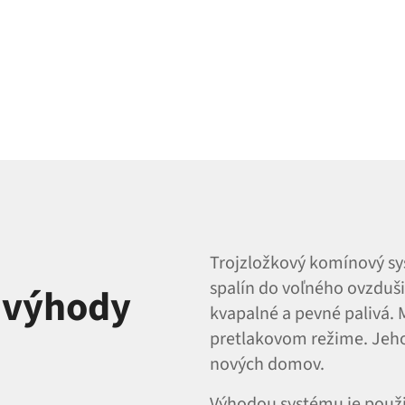
Trojzložkový komínový sy
spalín do voľného ovzduši
a výhody
kvapalné a pevné palivá. 
pretlakovom režime. Jeho 
nových domov.
Výhodou systému je použi