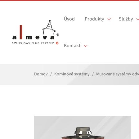
Prejsť na hlavný obsah
Úvod
Produkty
Služby
Kontakt
Domov
Komínové systémy
Murované systémy odv