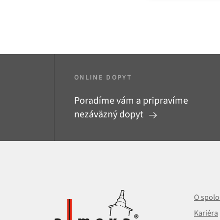
ONLINE DOPYT
Poradíme vám a pripravíme
nezáväzný dopyt
O spolo
Kariéra