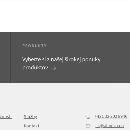
PRODUKTY
Vyberte si z našej širokej ponuky
produktov
+421 32 202 8946
čnosti
Služby
sk@almeva.eu
Kontakt