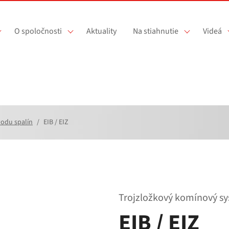
O spoločnosti
Aktuality
Na stiahnutie
Videá
odu spalín
EIB / EIZ
Trojzložkový komínový sy
EIB / EIZ