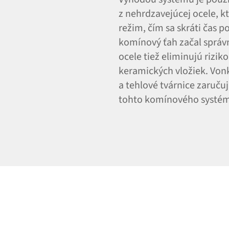
z nehrdzavejúcej ocele, 
režim, čím sa skráti čas p
komínový ťah začal správ
ocele tiež eliminujú riziko
keramických vložiek. Vonk
a tehlové tvárnice zaručuj
tohto komínového systé