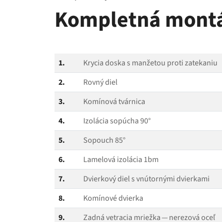
Kompletná montáž
1.
Krycia doska s manžetou proti zatekaniu
2.
Rovný diel
3.
Komínová tvárnica
4.
Izolácia sopúcha 90°
5.
Sopouch 85°
6.
Lamelová izolácia 1bm
7.
Dvierkový diel s vnútornými dvierkami
8.
Komínové dvierka
9.
Zadná vetracia mriežka — nerezová oceľ