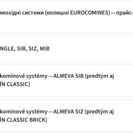
имохідні системи (колишні EUROCOMINES) — прайс-
NGLE, SIB, SIZ, MIB
komínové systémy — ALMEVA SIB (predtým aj
N CLASSIC)
komínové systémy — ALMEVA SIZ (predtým aj
N CLASSIC BRICK)