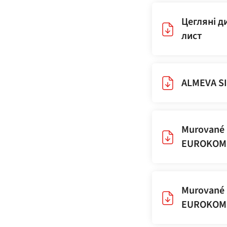
Цегляні д
лист
ALMEVA SI
Murované 
EUROKOMÍ
Murované 
EUROKOMÍ