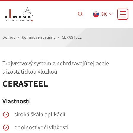
Prejsť na hlavný obsah
SK
Domov
Komínové systémy
CERASTEEL
Trojvrstvový systém z nehrdzavejúcej ocele
s izostatickou vložkou
CERASTEEL
Vlastnosti
široká škála aplikácií
odolnosť voči vlhkosti