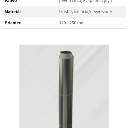
Palivo
pevná látka, kvapalina, plyn
Materiál
Izostat/​izolácia/​nevyrezané
Priemer
120 – 250 mm