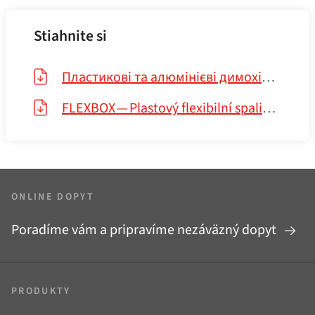
Stiahnite si
Пластикові та алюмінієві димохідні системи — прайс-лист
FLEXBOX — Plastový flexibilní spalinový systém — ceník
ONLINE DOPYT
Poradíme vám a pripravíme nezáväzný dopyt
PRODUKTY