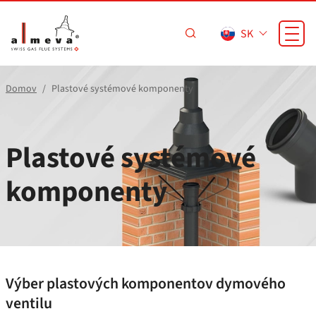
Prejsť na hlavný obsah
SK
Domov
Plastové systémové komponenty
Plastové systémové
komponenty
Výber plastových komponentov dymového
ventilu