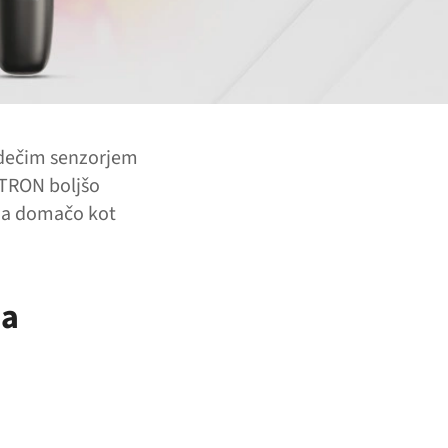
rdečim senzorjem
‑TRON boljšo
 za domačo kot
na