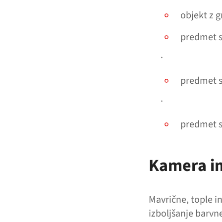
objekt z g
predmet s
.
predmet s 
.
predmet s 
Kamera im
Mavrične, tople i
izboljšanje barvn