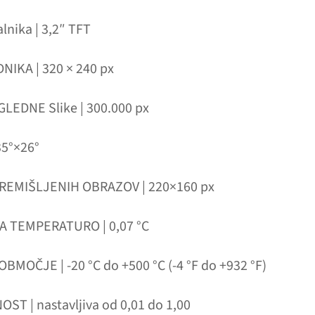
lnika | 3,2″ TFT
NIKA | 320 × 240 px
EDNE Slike | 300.000 px
35°×26°
EMIŠLJENIH OBRAZOV | 220×160 px
 TEMPERATURO | 0,07 °C
OČJE | ‑20 °C do +500 °C (-4 °F do +932 °F)
ST | nastavljiva od 0,01 do 1,00