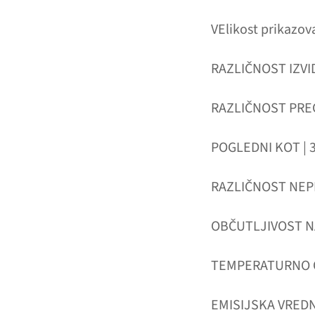
VElikost prikazova
RAZLIČNOST IZVID
RAZLIČNOST PREGL
POGLEDNI KOT | 
RAZLIČNOST NEPR
OBČUTLJIVOST NA
TEMPERATURNO OBM
EMISIJSKA VREDNO