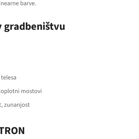
linearne barve.
 gradbeništvu
 telesa
toplotni mostovi
t, zunanjost
‑TRON