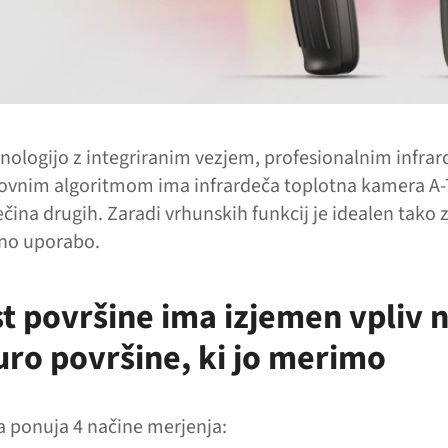
nologijo z integriranim vezjem, profesionalnim infra
kovnim algoritmom ima infrardeča toplotna kamera A
ečina drugih. Zaradi vrhunskih funkcij je idealen tako
lno uporabo.
t površine ima izjemen vpliv 
ro površine, ki jo merimo
a ponuja 4 načine merjenja: