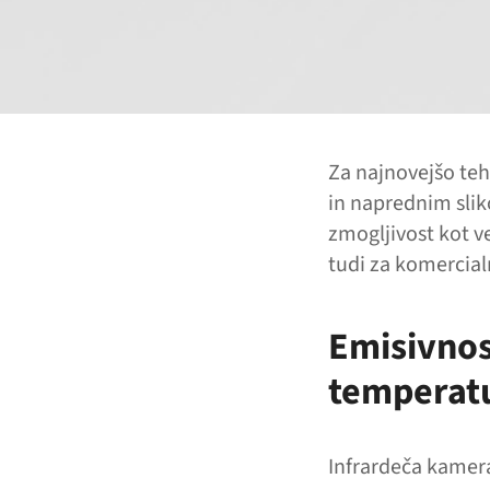
Za najnovejšo teh
in naprednim sli
zmogljivost kot v
tudi za komercia
Emisivnos
temperatu
Infrardeča kamer