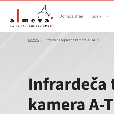
Preskoči na glavno vsebino
Domača stran
Izdelki
Domov
Infrardeča toplotna kamera A‑TRON
Infrardeča 
kamera A‑