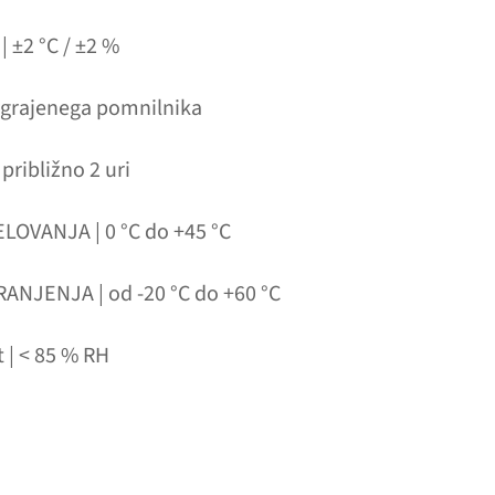
| ±2 °C / ±2 %
grajenega pomnilnika
ribližno 2 uri
OVANJA | 0 °C do +45 °C
NJENJA | od ‑20 °C do +60 °C
t | < 85 % RH