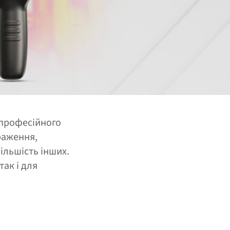
 професійного
раження,
ільшість інших.
ак і для