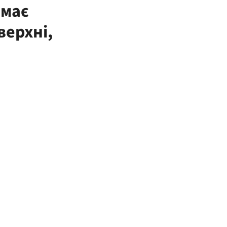
 має
верхні,