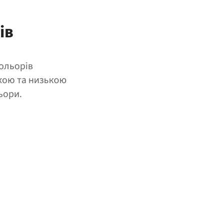
ів
кольорів
кою та низькою
ьори.