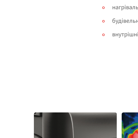
нагрівал
будівельн
внутрішні