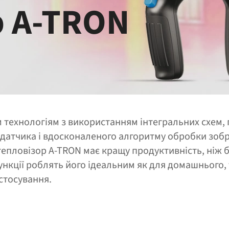
р A‑TRON
м технологіям з використанням інтегральних схем,
датчика і вдосконаленого алгоритму обробки зоб
епловізор A‑TRON має кращу продуктивність, ніж б
нкції роблять його ідеальним як для домашнього, т
стосування.