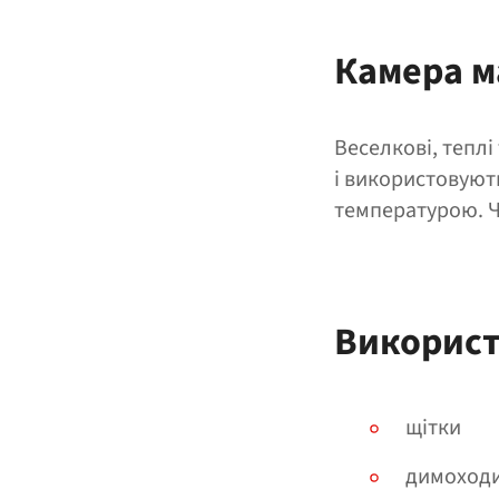
Камера м
Веселкові, теплі
і використовуют
температурою. Ч
Використ
щітки
димоход