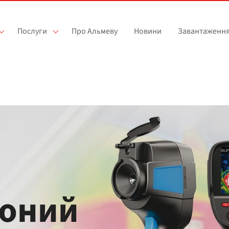
Послуги
Про Альмеву
Новини
Завантаженн
воний