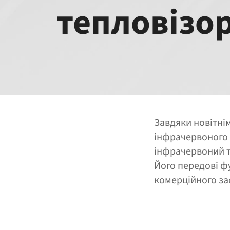
тепловізо
Завдяки новітні
інфрачервоного 
інфрачервоний т
Його передові фу
комерційного за