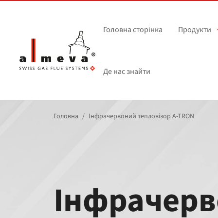
Перейти до основного вмісту
Головна сторінка
Продукти
Де нас знайти
Головна
Інфрачервоний тепловізор A‑TRON
Інфрачер