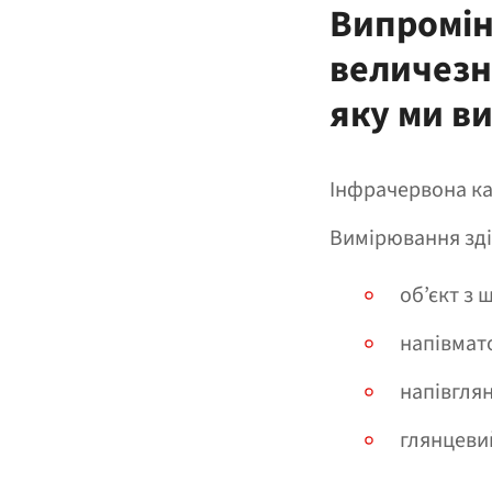
Випромін
величезн
яку ми в
Інфрачервона ка
Вимірювання зді
об’єкт з 
напівмато
напівглян
глянцевий