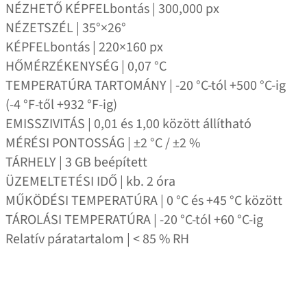
NÉZHETŐ KÉPFELbontás | 300,000 px
NÉZETSZÉL | 35°×26°
KÉPFELbontás | 220×160 px
HŐMÉRZÉKENYSÉG | 0,07 °C
TEMPERATÚRA TARTOMÁNY | ‑20 °C‑tól +500 °C‑ig
(-4 °F‑től +932 °F‑ig)
EMISSZIVITÁS | 0,01 és 1,00 között állítható
MÉRÉSI PONTOSSÁG | ±2 °C / ±2 %
TÁRHELY | 3 GB beépített
ÜZEMELTETÉSI IDŐ | kb. 2 óra
MŰKÖDÉSI TEMPERATÚRA | 0 °C és +45 °C között
TÁROLÁSI TEMPERATÚRA | ‑20 °C‑tól +60 °C‑ig
Relatív páratartalom | < 85 % RH