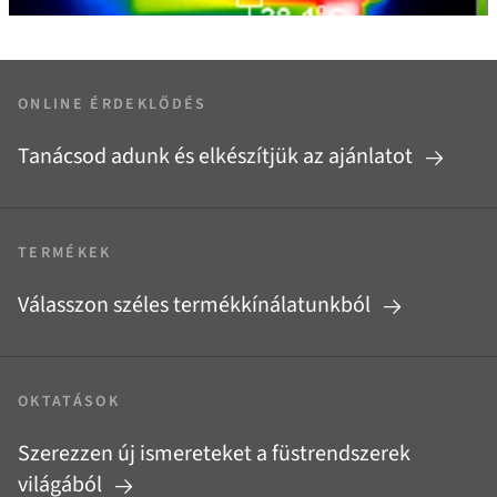
ONLINE ÉRDEKLŐDÉS
Tanácsod adunk és elkészítjük az ajánlatot
TERMÉKEK
Válasszon széles termékkínálatunkból
OKTATÁSOK
Szerezzen új ismereteket a füstrendszerek
világából