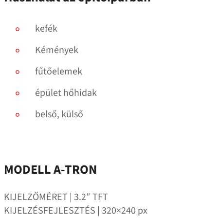
kefék
Kémények
fűtőelemek
épület hőhidak
belső, külső
MODELL A‑TRON
KIJELZŐMÉRET | 3.2″ TFT
KIJELZÉSFEJLESZTÉS | 320×240 px