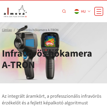
Ugrás a fő tartalomra
HU
Címlap
Infravörös hőkamera A‑TRON
Infravörös hőkamera
A‑TRON
Az integrált áramkört, a professzionális infravörös
érzékelőt és a fejlett képalkotó algoritmust