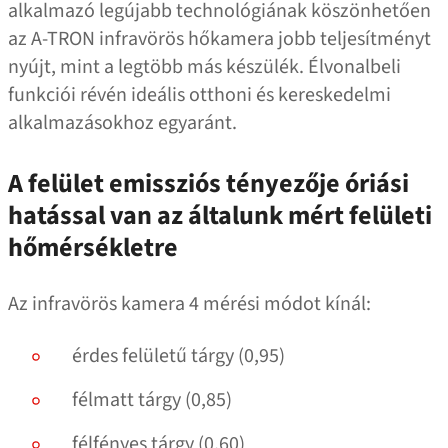
alkalmazó legújabb technológiának köszönhetően
az A‑TRON infravörös hőkamera jobb teljesítményt
nyújt, mint a legtöbb más készülék. Élvonalbeli
funkciói révén ideális otthoni és kereskedelmi
alkalmazásokhoz egyaránt.
A felület emissziós tényezője óriási
hatással van az általunk mért felületi
hőmérsékletre
Az infravörös kamera 4 mérési módot kínál:
érdes felületű tárgy (0,95)
félmatt tárgy (0,85)
félfényes tárgy (0,60)