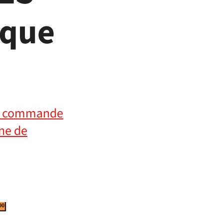
ique
de commande
one de