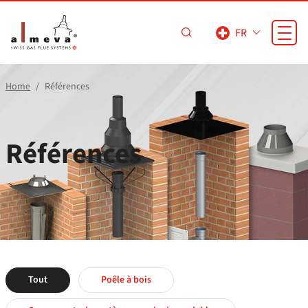
Passer au contenu principal
FR
Home
Références
Références
Tout
Poêle à bois