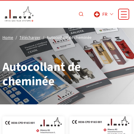
Passer au contenu principal
FR
Home
Télécharger
Autocollant de cheminée
Autocollant de
cheminée