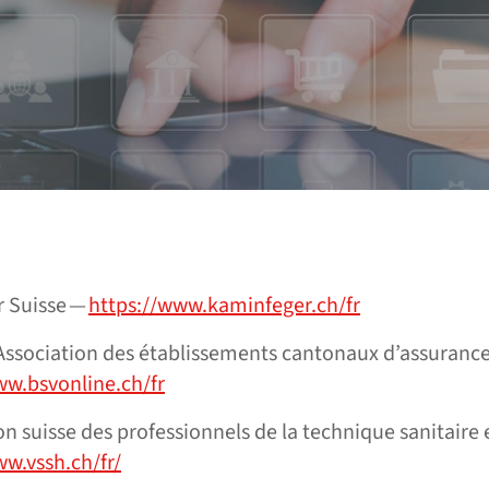
 Suisse —
https://www.kaminfeger.ch/fr
Association des établissements cantonaux d’assuranc
ww.bsvonline.ch/fr
n suisse des professionnels de la technique sanitaire
ww.vssh.ch/fr/