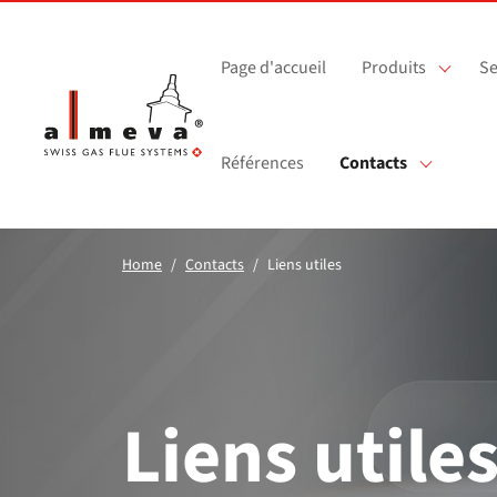
Passer au contenu principal
Page d'accueil
Produits
Se
Références
Contacts
Home
Contacts
Liens utiles
Liens utile