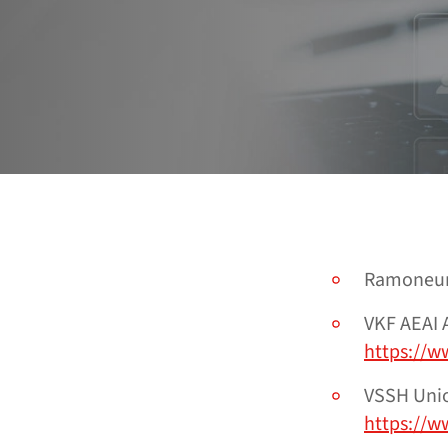
Ramoneur
VKF AEAI 
https://w
VSSH Unio
https://w