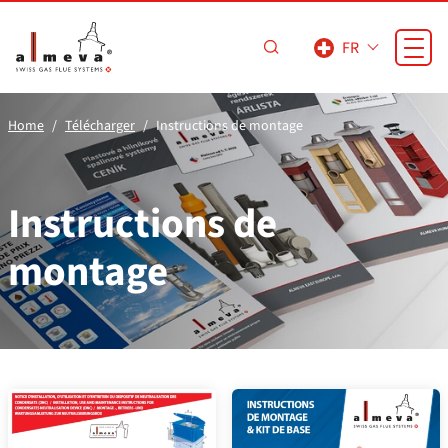
Passer au contenu principal
FR
Home
Télécharger
Instructions de montage
Instructions de
montage