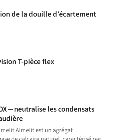
ion de la douille d’écartement
sion T‑pièce flex
 — neutralise les condensats
audière
lmelit Almelit est un agrégat
base de calcaire naturel, caractérisé par