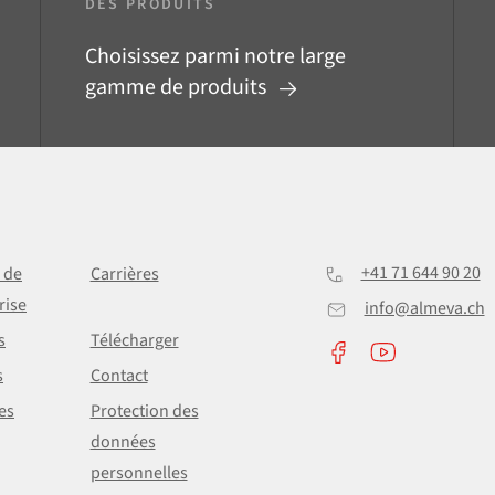
DES PRODUITS
Choisissez parmi notre large
gamme de produits
+41 71 644 90 20
e de
Carrières
rise
info@almeva.ch
s
Télécharger
s
Contact
es
Protection des
données
personnelles