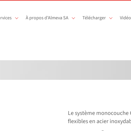
rvices
À propos d’Almeva SA
Télécharger
Vidéo
Le système monocouche C
flexibles en acier inoxyda