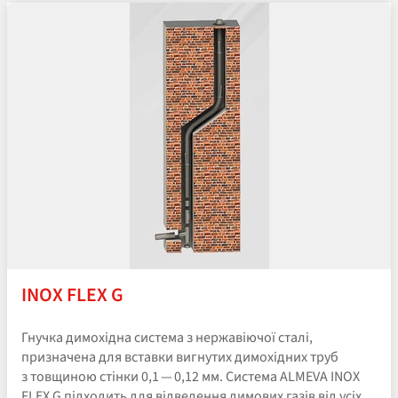
INOX FLEX G
Гнучка димохідна система з нержавіючої сталі,
призначена для вставки вигнутих димохідних труб
з товщиною стінки 0,1 — 0,12 мм. Система ALMEVA INOX
FLEX G підходить для відведення димових газів від усіх