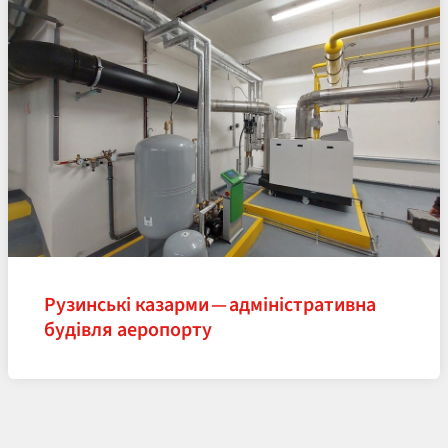
Рузинські казарми — адміністративна
будівля аеропорту