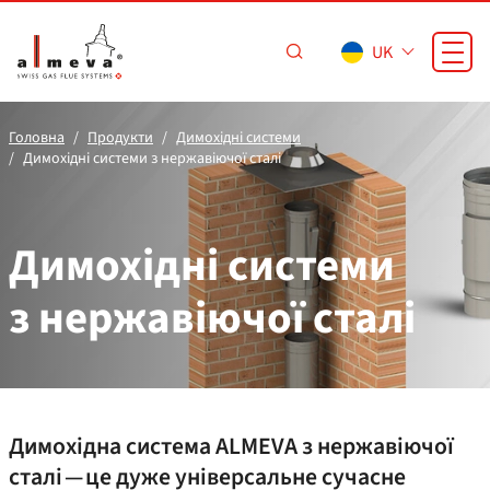
Перейти до основного вмісту
UK
Головна
Продукти
Димохідні системи
Димохідні системи з нержавіючої сталі
Димохідні системи
з нержавіючої сталі
Димохідна система ALMEVA з нержавіючої
сталі — це дуже універсальне сучасне