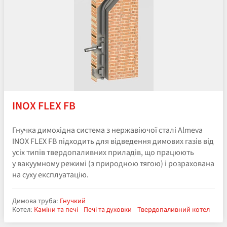
INOX FLEX FB
Гнучка димохідна система з нержавіючої сталі Almeva
INOX FLEX FB підходить для відведення димових газів від
усіх типів твердопаливних приладів, що працюють
у вакуумному режимі (з природною тягою) і розрахована
на суху експлуатацію.
Димова труба:
Гнучкий
Котел:
Каміни та печі
Печі та духовки
Твердопаливний котел