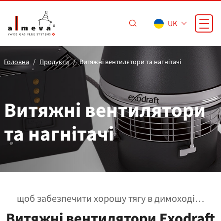
Перейти до основного вмісту
UK
Головна
Продукти
Витяжні вентилятори та нагнітачі
Витяжні вентилятори
та нагнітачі
щоб забезпечити хорошу тягу в димоході…
Витяжні вентилятори Exodraft