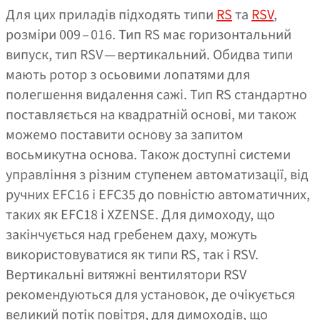
Для цих приладів підходять типи
RS
та
RSV
,
розміри 009 – 016. Тип RS має горизонтальний
випуск, тип RSV — вертикальний. Обидва типи
мають ротор з осьовими лопатями для
полегшення видалення сажі. Тип RS стандартно
поставляється на квадратній основі, ми також
можемо поставити основу за запитом
восьмикутна основа. Також доступні системи
управління з різним ступенем автоматизації, від
ручних EFC16 і EFC35 до повністю автоматичних,
таких як EFC18 і XZENSE. Для димоходу, що
закінчується над гребенем даху, можуть
використовуватися як типи RS, так і RSV.
Вертикальні витяжні вентилятори RSV
рекомендуються для установок, де очікується
великий потік повітря, для димоходів, що