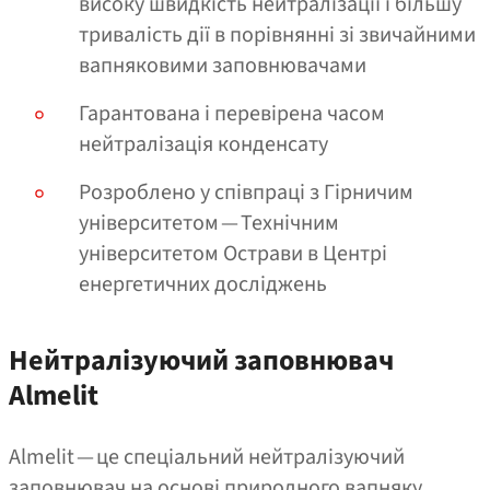
високу швидкість нейтралізації і більшу
тривалість дії в порівнянні зі звичайними
вапняковими заповнювачами
Гарантована і перевірена часом
нейтралізація конденсату
Розроблено у співпраці з Гірничим
університетом — Технічним
університетом Острави в Центрі
енергетичних досліджень
Нейтралізуючий заповнювач
Almelit
Almelit — це спеціальний нейтралізуючий
заповнювач на основі природного вапняку