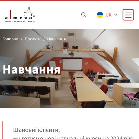
Перейти до основного вмісту
UK
Головна
Послуги
Навчання
Навчання
Шановні клієнти,
ми готуємо нові навчальні курси на 2024 рік,