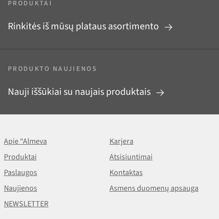
PRODUKTAI
Rinkitės iš mūsų plataus asortimento
PRODUKTO NAUJIENOS
Nauji iššūkiai su naujais produktais
Apie “Almeva
Karjera
Produktai
Atsisiuntimai
Paslaugos
Kontaktas
Naujienos
Asmens duomenų apsauga
NEWSLETTER