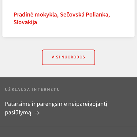
Pradinė mokykla, Sečovská Polianka,
Slovakija
VISI NUORODOS
UŽKLAUSA INTERNETU
Patarsime ir parengsime neįpareigojantį
pasiūlymą