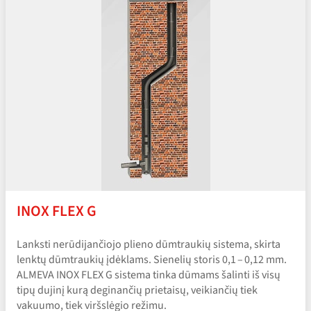
INOX FLEX G
Lanksti nerūdijančiojo plieno dūmtraukių sistema, skirta
lenktų dūmtraukių įdėklams. Sienelių storis 0,1 – 0,12 mm.
ALMEVA INOX FLEX G sistema tinka dūmams šalinti iš visų
tipų dujinį kurą deginančių prietaisų, veikiančių tiek
vakuumo, tiek viršslėgio režimu.