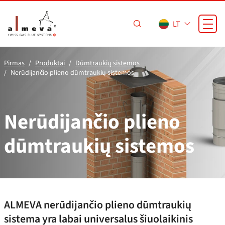
Pereiti prie pagrindinio turinio
LT
Pirmas
Produktai
Dūmtraukių sistemos
Nerūdijančio plieno dūmtraukių sistemos
Nerūdijančio plieno
dūmtraukių sistemos
ALMEVA nerūdijančio plieno dūmtraukių
sistema yra labai universalus šiuolaikinis