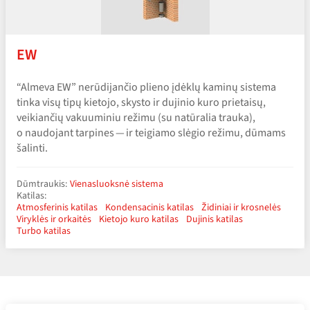
EW
“Almeva EW” nerūdijančio plieno įdėklų kaminų sistema
tinka visų tipų kietojo, skysto ir dujinio kuro prietaisų,
veikiančių vakuuminiu režimu (su natūralia trauka),
o naudojant tarpines — ir teigiamo slėgio režimu, dūmams
šalinti.
Dūmtraukis:
Vienasluoksnė sistema
Katilas:
Atmosferinis katilas
Kondensacinis katilas
Židiniai ir krosnelės
Viryklės ir orkaitės
Kietojo kuro katilas
Dujinis katilas
Turbo katilas