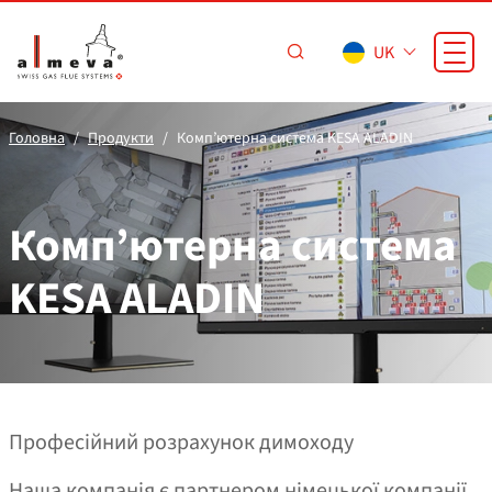
Перейти до основного вмісту
UK
Головна
Продукти
Комп’ютерна система KESA ALADIN
Комп’ютерна система
KESA ALADIN
Професійний розрахунок димоходу
Наша компанія є партнером німецької компанії