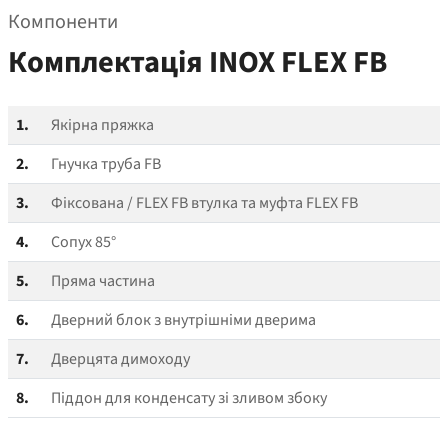
Компоненти
Комплектація INOX FLEX FB
1.
Якірна пряжка
2.
Гнучка труба FB
3.
Фіксована / FLEX FB втулка та муфта FLEX FB
4.
Сопух 85°
5.
Пряма частина
6.
Дверний блок з внутрішніми дверима
7.
Дверцята димоходу
8.
Піддон для конденсату зі зливом збоку