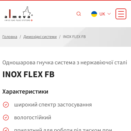
Перейти до основного вмісту
UK
Головна
Димохідні системи
INOX FLEX FB
Одношарова гнучка система з нержавіючої сталі
INOX FLEX FB
Характеристики
широкий спектр застосування
вологостійкий
придатний для роботи під тиском при