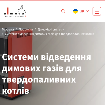
Перейти до основного вмісту
UK
Головна
Продукти
Димохідні системи
Системи відведення димових газів для твердопаливних котлів
Системи відведення
димових газів для
твердопаливних
котлів