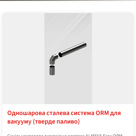
Одношарова сталева система ORM для
вакууму (тверде паливо)
Суцільносталева димохідна система ALMEVA Easy ORM