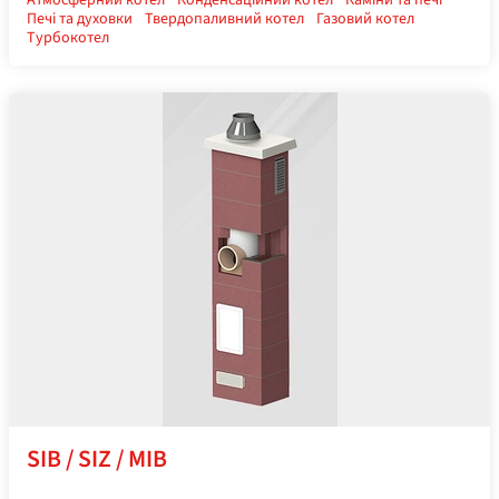
Атмосферний котел
Конденсаційний котел
Каміни та печі
Печі та духовки
Твердопаливний котел
Газовий котел
Турбокотел
SIB / SIZ / MIB