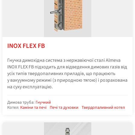
INOX FLEX FB
Гнучка димохідна система з нержавіючої сталі Almeva
INOX FLEX FB підходить для відведення димових газів від
усіх типів твердопаливних приладів, що працюють
у вакуумному режимі (з природною тягою) і розрахована
на суху експлуатацію.
Димова труба:
Гнучкий
Котел:
Каміни та печі
Печі та духовки
Твердопаливний котел