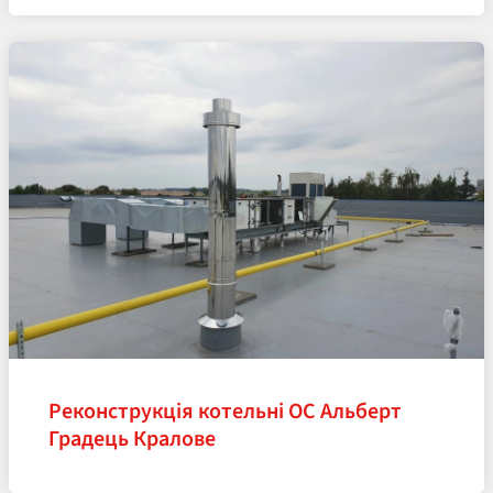
Реконструкція котельні OC Альберт
Градець Кралове