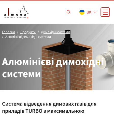
Перейти до основного вмісту
UK
Головна
Продукти
Димохідні системи
Алюмінієві димохідні системи
Алюмінієві димохідні
системи
Система відведення димових газів для
приладів TURBO з максимальною