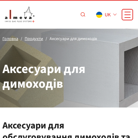
Перейти до основного вмісту
UK
Головна
Продукти
Аксесуари для димоходів
Аксесуари для
димоходів
Аксесуари для
обслуговування димоходів та