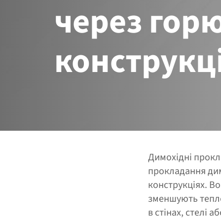
через горю
конструкці
Димохідні прокл
прокладання дим
конструкціях. В
зменшують тепло
в стінах, стелі 