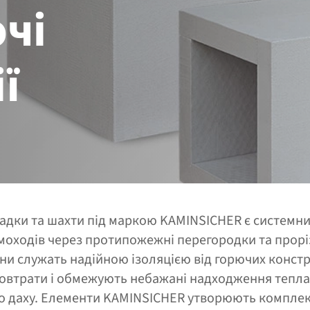
чі
ї
адки та шахти під маркою KAMINSICHER є системн
оходів через протипожежні перегородки та прорі
они служать надійною ізоляцією від горючих констр
втрати і обмежують небажані надходження тепла 
або даху. Елементи KAMINSICHER утворюють комплек