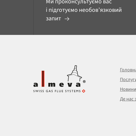
Ми проконсультуємо вас
і підготуємо необов’язковий
запит
Головн
Послуг
Новин
Де нас 