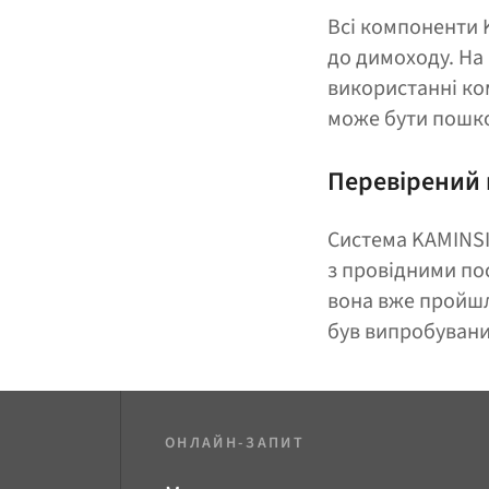
Всі компоненти K
до димоходу. На 
використанні ко
може бути пошк
Перевірений 
Система KAMINSI
з провідними по
вона вже пройшла
був випробувани
ОНЛАЙН-ЗАПИТ