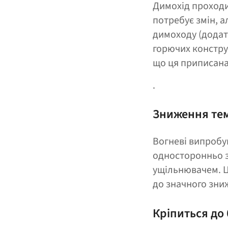
Димохід проходи
потребує змін, 
димоходу (додатк
горючих констру
що ця приписана
.
Зниження тем
Вогневі випробу
односторонньо з
ущільнювачем. Ц
до значного зни
Кріпиться до 