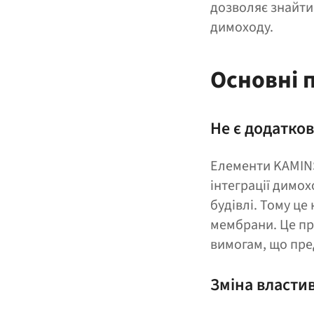
дозволяє знайти 
димоходу.
Основні 
Не є додатко
Елементи KAMINS
інтеграції димох
будівлі. Тому це
мембрани. Це пр
вимогам, що пре
Зміна властив