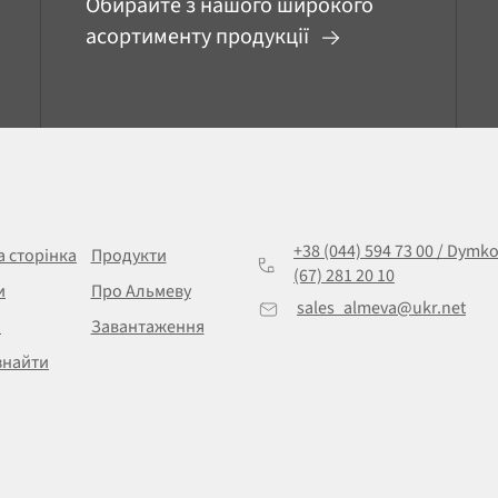
Обирайте з нашого широкого
асортименту продукції
+38 (044) 594 73 00 / Dymk
а сторінка
Продукти
(67) 281 20 10
и
Про Альмеву
sales_almeva@ukr.net
и
Завантаження
знайти