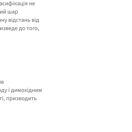
асифікація не
вий шар
ну відстань від
изведе до того,
ив
ду і димохідним
ті, призводить