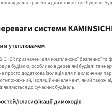
індивідуальні рішення для конкретної будівлі і бу
переваги системи KAMINSICH
вим утеплювачем
ICHER призначені для комплексної безпечної та 
оду в будівлю, особливо в дерев’яні будівлі та ене
 не просто додаткова ізоляція для підключення пар
отипожежний, ізоляційний елемент, який також ві
д’являються до сучасних будівель.
остей/​​класифікації димоходів