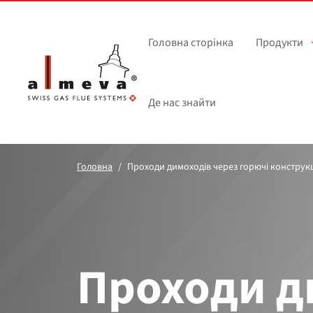
Перейти до основного вмісту
Головна сторінка
Продукти
Де нас знайти
Головна
Проходи димоходів через горючі конструкц
Проходи д