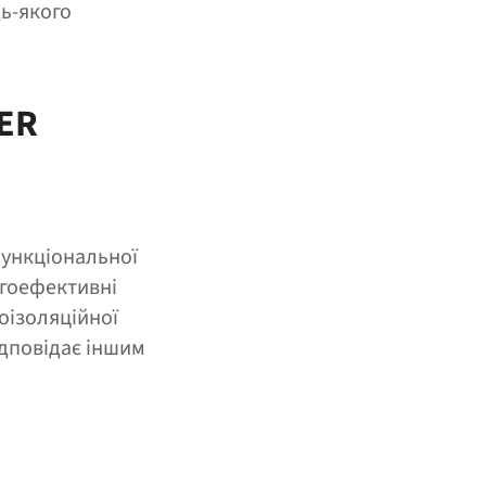
дь-якого
ER
функціональної
ргоефективні
оізоляційної
дповідає іншим