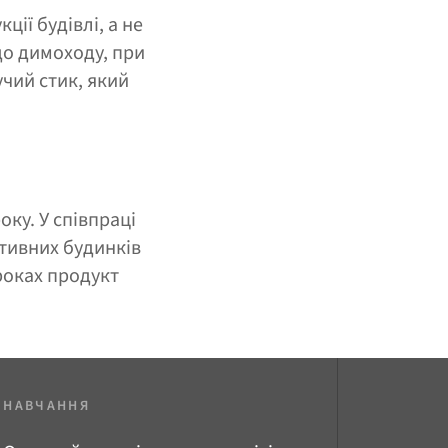
ії будівлі, а не
 до димоходу, при
чий стик, який
ку. У співпраці
тивних будинків
роках продукт
НАВЧАННЯ