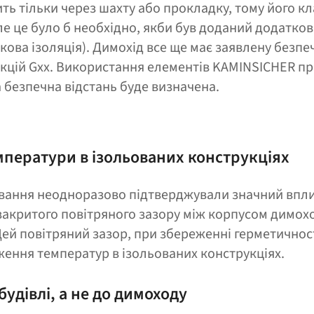
ть тільки через шахту або прокладку, тому його кл
але це було б необхідно, якби був доданий додатко
ова ізоляція). Димохід все ще має заявлену безпеч
кцій Gxx. Використання елементів KAMINSICHER пр
 безпечна відстань буде визначена.
ператури в ізольованих конструкціях
вання неодноразово підтверджували значний впл
акритого повітряного зазору між корпусом димохо
ей повітряний зазор, при збереженні герметичнос
ження температур в ізольованих конструкціях.
будівлі, а не до димоходу