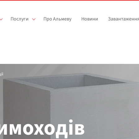
Послуги
Про Альмеву
Новини
Завантаженн
ії
имоходів