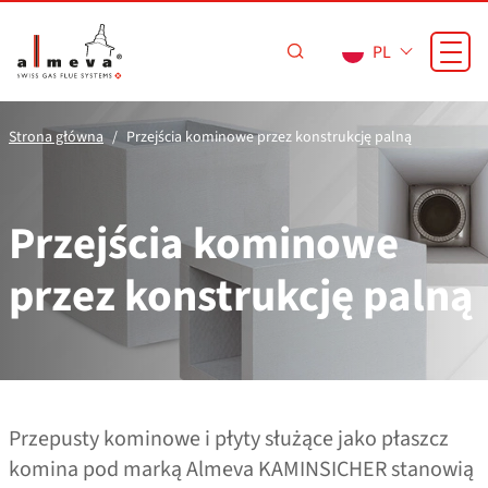
Przejdź do treści
PL
Strona główna
Przejścia kominowe przez konstrukcję palną
Przejścia kominowe
przez konstrukcję palną
Przepusty kominowe i płyty służące jako płaszcz
komina pod marką Almeva KAMINSICHER stanowią