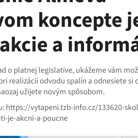
vom koncepte j
akcie a informá
ad o platnej legislatíve, ukážeme vám mo
ri realizácii odvodu spalín a odnesiete si c
 naozaj užijete novým spôsobom.
tu: https://vytapeni.tzb-info.cz/133620-sk
ti-je-akcni-a-poucne