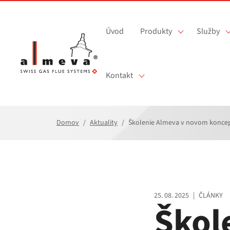
Prejsť na hlavný obsah
Úvod
Produkty
Služby
Kontakt
Domov
Aktuality
Školenie Almeva v novom koncepte
25. 08. 2025
|
ČLÁNKY
Škol