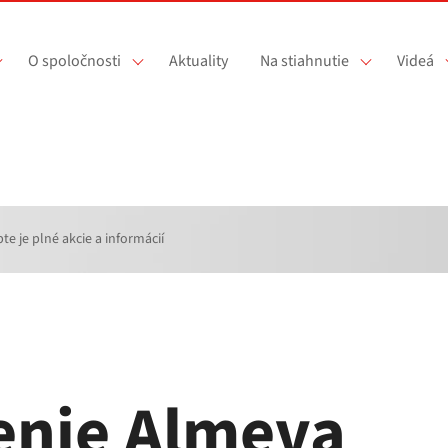
O spoločnosti
Aktuality
Na stiahnutie
Videá
 je plné akcie a informácií
enie Almeva