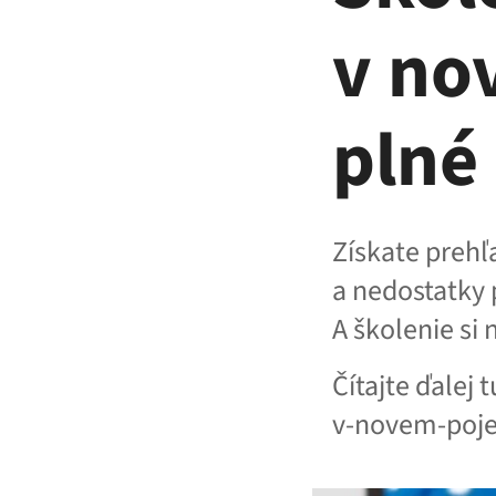
v no
plné 
Získate prehľ
a nedostatky p
A školenie si
Čítajte ďalej 
v-novem-poje