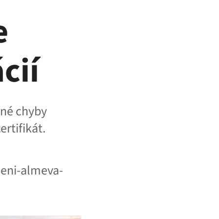
e
cií
žné chyby
ertifikát.
oleni-almeva-