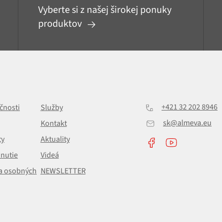
Vyberte si z našej širokej ponuky
produktov
+421 32 202 8946
čnosti
Služby
sk@almeva.eu
Kontakt
ty
Aktuality
hnutie
Videá
a osobných
NEWSLETTER