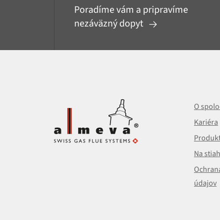
Poradíme vám a pripravíme
nezáväzný dopyt
O spolo
Kariéra
Produk
Na stia
Ochran
údajov