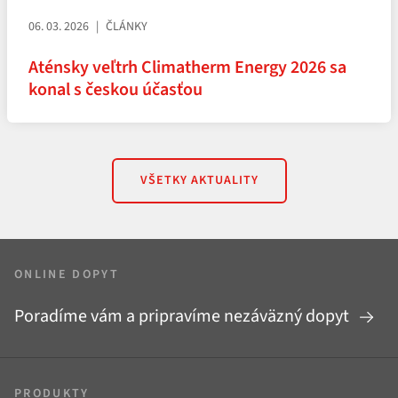
06. 03. 2026
ČLÁNKY
Aténsky veľtrh Climatherm Energy 2026 sa
konal s českou účasťou
VŠETKY AKTUALITY
ONLINE DOPYT
Poradíme vám a pripravíme nezáväzný dopyt
PRODUKTY