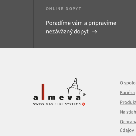
ONLINE DOPYT
Poradíme vám a pripravíme
nezáväzný dopyt
O spolo
Kariéra
Produk
Na stia
Ochran
údajov