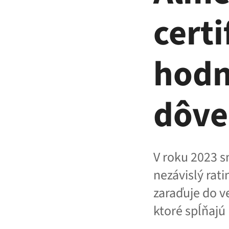
certi
hodn
dôve
V roku 2023 s
nezávislý rati
zaraďuje do v
ktoré spĺňajú