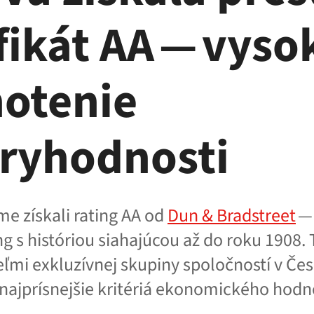
fikát AA — vyso
otenie
ryhodnosti
me získali rating AA od
Dun
&
Bradstreet
— 
ng s históriou siahajúcou až do roku 1908. 
eľmi exkluzívnej skupiny spoločností v Čes
 najprísnejšie kritériá ekonomického hodn