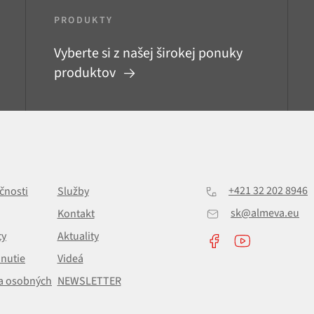
PRODUKTY
Vyberte si z našej širokej ponuky
produktov
+421 32 202 8946
čnosti
Služby
sk@almeva.eu
Kontakt
ty
Aktuality
hnutie
Videá
a osobných
NEWSLETTER