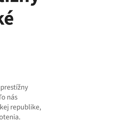
ké
prestížny
To nás
kej republike,
otenia.