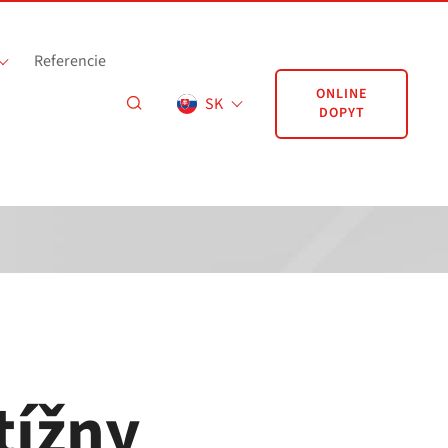
Referencie
ONLINE
SK
DOPYT
tížny