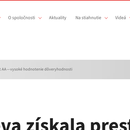
O spoločnosti
Aktuality
Na stiahnutie
Videá
kát AA — vysoké hodnotenie dôveryhodnosti
va získala pres