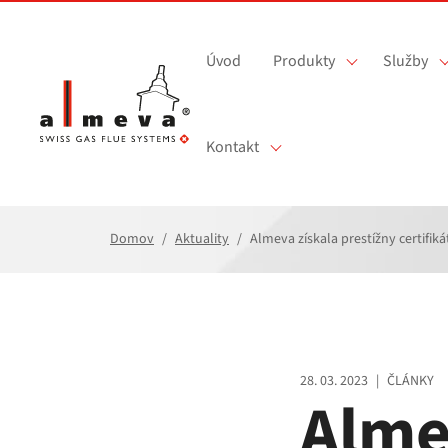
Prejsť na hlavný obsah
Úvod
Produkty
Služby
Kontakt
Domov
Aktuality
Almeva získala prestížny certifi
28. 03. 2023
|
ČLÁNKY
Alme