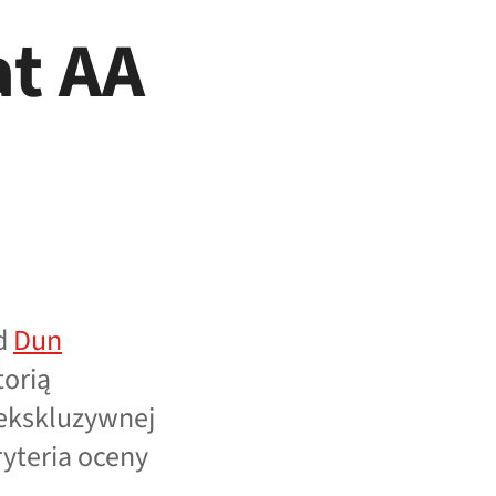
at AA
od
Dun
torią
 ekskluzywnej
ryteria oceny