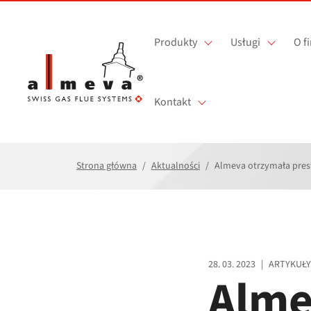
Przejdź do treści
Produkty
Usługi
O f
Kontakt
Strona główna
Aktualności
Almeva otrzymała prest
28. 03. 2023
|
ARTYKUŁY
Alme