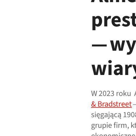
pres
— wy
wiar
W 2023 roku 
&
Bradstreet
—
sięgającą 190
grupie firm, 
ekonomicznej