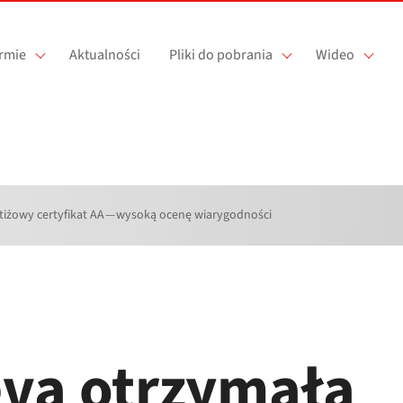
irmie
Aktualności
Pliki do pobrania
Wideo
iżowy certyfikat AA — wysoką ocenę wiarygodności
va otrzymała