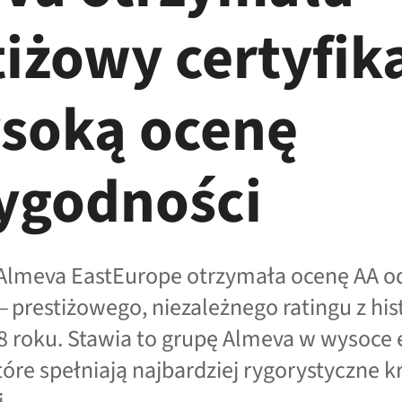
tiżowy certyfik
soką ocenę
ygodności
Almeva EastEurope otrzymała ocenę AA 
 prestiżowego, niezależnego ratingu z his
8 roku. Stawia to grupę Almeva w wysoce
które spełniają najbardziej rygorystyczne k
.