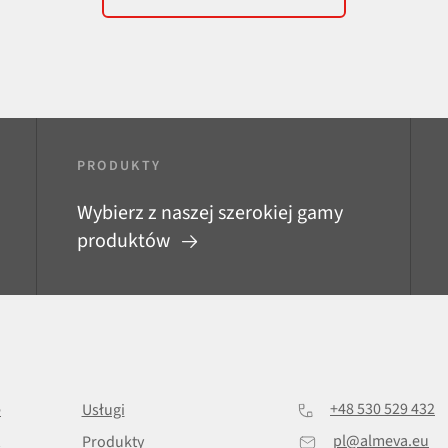
PRODUKTY
Wybierz z naszej szerokiej gamy
produktów
+48 530 529 432
e
Usługi
pl@almeva.eu
Produkty