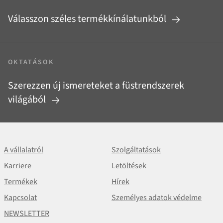
Válasszon széles termékkínálatunkból
OKTATÁSOK
Szerezzen új ismereteket a füstrendszerek
világából
A vállalatról
Szolgáltatások
Karriere
Letöltések
Termékek
Hírek
Kapcsolat
Személyes adatok védelme
NEWSLETTER