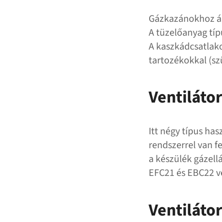
Gázkazánokhoz á
A tüzelőanyag típ
A kaszkádcsatlak
tartozékokkal (sz
Ventiláto
Itt négy típus ha
rendszerrel van f
a készülék gázell
EFC21 és EBC22 v
Ventiláto