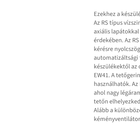
Ezekhez a készül
Az RS típus vízszi
axiális lapátokka
érdekében. Az RS 
kérésre nyolcszög
automatizáltsági 
készülékektől az 
EW41. A tetőgerin
használhatók. Az 
ahol nagy légáram
tetőn elhelyezk
Alább a különböz
kéményventilátora