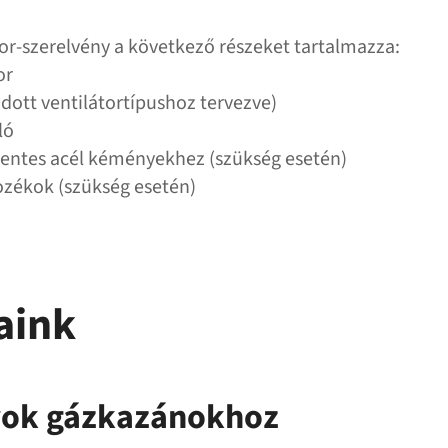
r-szerelvény a következő részeket tartalmazza:
or
adott ventilátortípushoz tervezve)
ló
entes acél kéményekhez (szükség esetén)
ozékok (szükség esetén)
aink
rok gázkazánokhoz