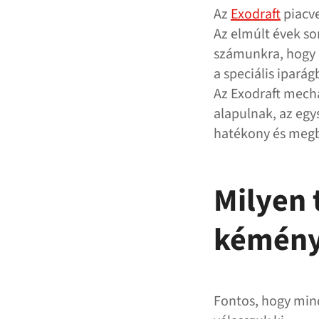
Az
Exodraft
piacve
Az elmúlt évek so
számunkra, hogy 
a speciális iparág
Az Exodraft mech
alapulnak, az egy
hatékony és megb
Milyen 
kéményv
Fontos, hogy mind