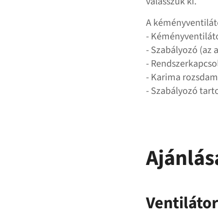
válasszuk ki.
A kéményventiláto
- Kéményventilát
- Szabályozó (az 
- Rendszerkapcso
- Karima rozsdam
- Szabályozó tart
Ajánlás
Ventiláto