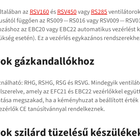
ltalában az
RSV160
és
RSV450
vagy
RS285
ventilátorok
usától függően az RS009 — RS016 vagy RSV009 — RSV01
ozáshoz az EBC20 vagy EBC22 automatikus vezérlést ke
ükség esetén). Ez a vezérlés egykazános rendszerekhez 
rok gázkandallókhoz
sználható: RHG, RSHG, RSG és RSVG. Mindegyik ventilá
elszerelve, amely az EFC21 és EBC22 vezérlőkkel együtt
átása megszakad, ha a kéményhuzat a beállított érték 
ezérlők CE tanúsítvánnyal rendelkeznek.
rok szilárd tüzelésű készülék