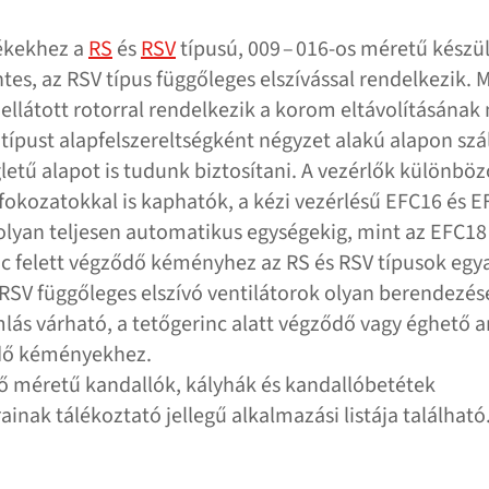
ékekhez a
RS
és
RSV
típusú, 009 – 016-os méretű készü
ntes, az RSV típus függőleges elszívással rendelkezik. 
l ellátott rotorral rendelkezik a korom eltávolításána
típust alapfelszereltségként négyzet alakú alapon szál
letű alapot is tudunk biztosítani. A vezérlők különböz
fokozatokkal is kaphatók, a kézi vezérlésű EFC16 és 
olyan teljesen automatikus egységekig, mint az EFC18
c felett végződő kéményhez az RS és RSV típusok egy
RSV függőleges elszívó ventilátorok olyan berendezés
lás várható, a tetőgerinc alatt végződő vagy éghető 
edő kéményekhez.
ő méretű kandallók, kályhák és kandallóbetétek
inak tálékoztató jellegű alkalmazási listája található