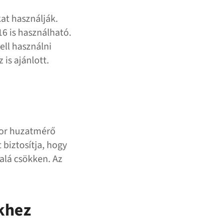
at használják.
6 is használható.
ll használni
is ajánlott.
tor huzatmérő
 biztosítja, hogy
alá csökken. Az
ekhez