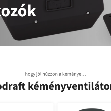
kozók
hogy jól húzzon a kéménye…
odraft kéményventiláto