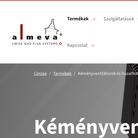
Ugrás a fő tartalomra
Termékek
Szolgáltatások
Kapcsolat
Címlap
Termékek
Kéményventilátorok és huzatfo
Kéményven