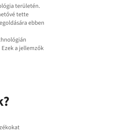
ógia területén.
hetővé tette
megoldására ebben
chnológián
 Ezek a jellemzők
k?
ozékokat