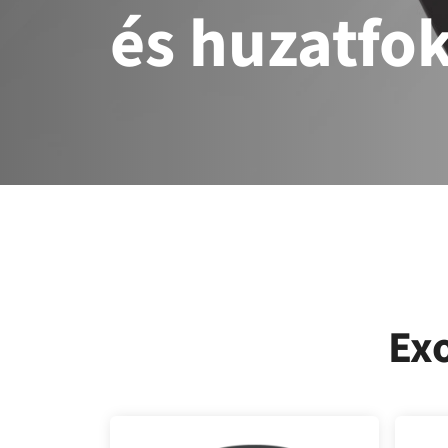
és huzatfo
Ex