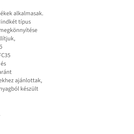
lékek alkalmasak.
Mindkét típus
k megkönnyítése
lítjuk,
ő
EFC35
 és
aránt
ekhez ajánlottak,
anyagból készült
.