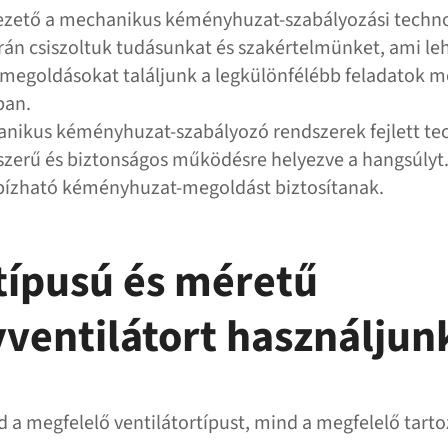
zető a mechanikus kéményhuzat-szabályozási technol
rán csiszoltuk tudásunkat és szakértelmünket, ami le
megoldásokat találjunk a legkülönfélébb feladatok 
ban.
anikus kéményhuzat-szabályozó rendszerek fejlett te
szerű és biztonságos működésre helyezve a hangsúlyt.
ízható kéményhuzat-megoldást biztosítanak.
típusú és méretű
entilátort használjun
 a megfelelő ventilátortípust, mind a megfelelő tart