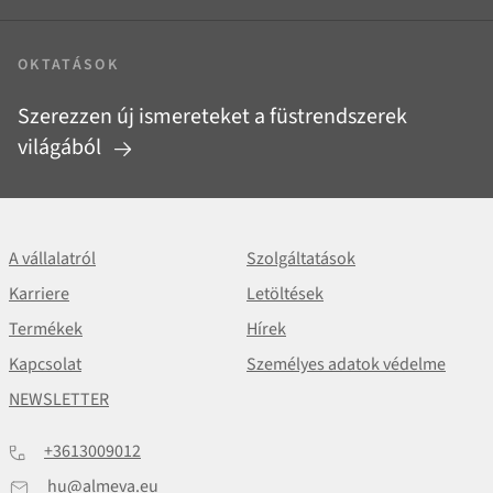
OKTATÁSOK
Szerezzen új ismereteket a füstrendszerek
világából
A vállalatról
Szolgáltatások
Karriere
Letöltések
Termékek
Hírek
Kapcsolat
Személyes adatok védelme
NEWSLETTER
+3613009012
hu@almeva.eu