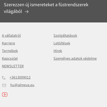
Szerezzen új ismereteket a füstrendszerek
világából
A vállalatról
Szolgáltatások
Karriere
Letöltések
Termékek
Hírek
Kapcsolat
Személyes adatok védelme
NEWSLETTER
+3613009012
hu@almeva.eu