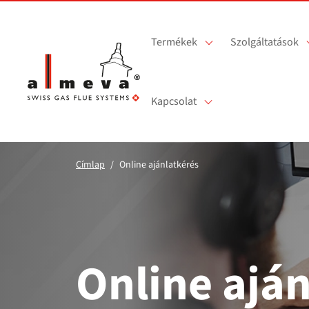
Ugrás a fő tartalomra
Termékek
Szolgáltatások
Kapcsolat
Címlap
Online ajánlatkérés
Online aján