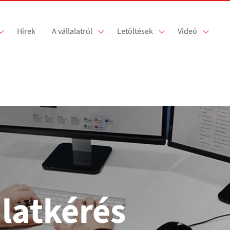
Hírek
A vállalatról
Letöltések
Videó
latkérés