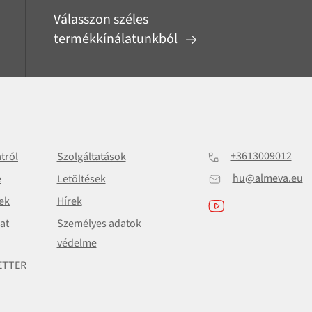
Válasszon széles
termékkínálatunkból
+3613009012
atról
Szolgáltatások
hu@almeva.eu
e
Letöltések
ek
Hírek
at
Személyes adatok
védelme
ETTER