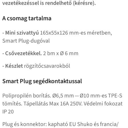
vezetékezéssel is rendelhető (kérésre).
A csomag tartalma
- Mini szivattyú
165x55x126 mm-es méretben,
Smart Plug-dugóval
- Csővezetékkel.
2 bm x Ø 6 mm
-
Készlet
rögzítőcsavarokból
Smart Plug segédkontaktussal
Polipropilén borítás. Ø6,5 mm — Ø10 mm-es TPE‑S
tömítés. Tápellátás Max 16A 250V. Védelmi fokozat
IP 20
Plug és konnektor: kapható EU Shuko és francia/​​