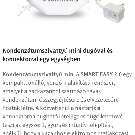
Kondenzátumszivattyú mini dugóval és
konnektorral egy egységben
Kondenzátumszivattyú mini
A
SMART EASY 2.0
egy
kompakt, önálló, vonzó kialakítású rendszer,
amelyet a gázkazánból származó savas
kondenzátum összegyűjtésére és elvezetésére
hoztak létre. A közvetlenül a háztartási
konnektorba dugható intelligens dugó lehetővé
teszi az egyszerű, gyors és intuitív telepítést,
anélkül, hogy a kazánhoz elektromos csatlakozást