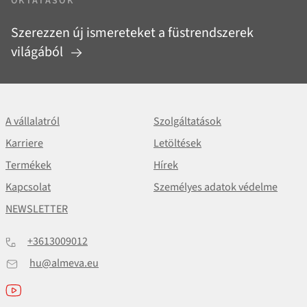
OKTATÁSOK
Szerezzen új ismereteket a füstrendszerek
világából
A vállalatról
Szolgáltatások
Karriere
Letöltések
Termékek
Hírek
Kapcsolat
Személyes adatok védelme
NEWSLETTER
+3613009012
hu@almeva.eu