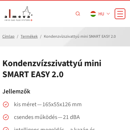
Ugrás a fő tartalomra
HU
Címlap
Termékek
Kondenzvízszivattyú mini SMART EASY 2.0
Kondenzvízszivattyú mini
SMART EASY 2.0
Jellemzők
kis méret — 165x55x126 mm
csendes működés — 21 dBA