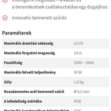
intelligens megoldás — a kazán és
a berendezések csatlakoztatása egy dugaljhoz
innovatív bemeneti szűrés
Paraméterek
Maximális áramlási sebesség
12 l/​h
Maximális forgalmi magasság
19 m
Feszültség
230V — 50Hz
Maximális felvett teljesítmény
30 W
Súly
1,2 kg
Rozsdamentes acél bemeneti szűrő
Ø 0,2 mm
A lefedettség mértéke
IP20