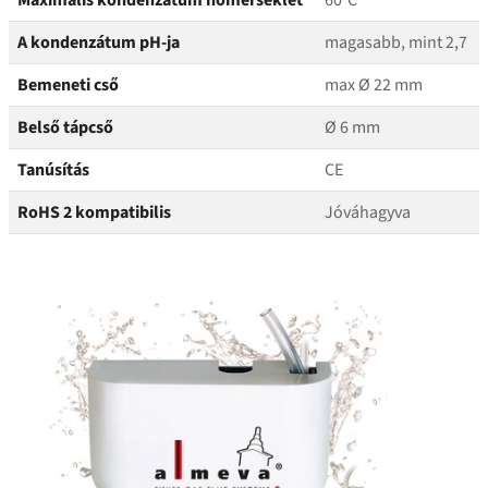
Maximális kondenzátum hőmérséklet
60°C
A kondenzátum pH-ja
magasabb, mint 2,7
Bemeneti cső
max Ø 22 mm
Belső tápcső
Ø 6 mm
Tanúsítás
CE
RoHS 2 kompatibilis
Jóváhagyva