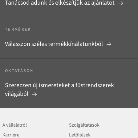
Tanácsod adunk és elkészítjük az ajánlatot
TERMÉKEK
Válasszon széles termékkínálatunkból
OKTATÁSOK
Szerezzen új ismereteket a füstrendszerek
világából
A vállalatról
Szolgáltatások
Karriere
Letöltések