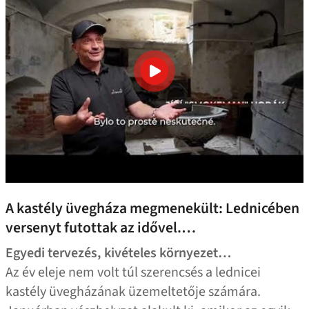
A kastély üvegháza megmenekült: Lednicében
versenyt futottak az idővel.…
Egyedi tervezés, kivételes környezet…
Az év eleje nem volt túl szerencsés a lednicei
kastély üvegházának üzemeltetője számára.