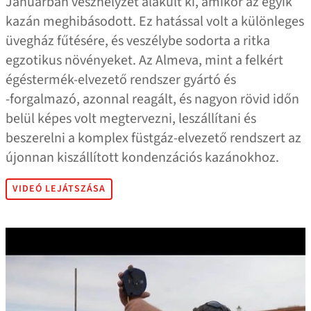
Januárban vészhelyzet alakult ki, amikor az egyik
kazán meghibásodott. Ez hatással volt a különleges
üvegház fűtésére, és veszélybe sodorta a ritka
egzotikus növényeket. Az Almeva, mint a felkért
égéstermék-elvezető rendszer gyártó és
‑forgalmazó, azonnal reagált, és nagyon rövid időn
belül képes volt megtervezni, leszállítani és
beszerelni a komplex füstgáz-elvezető rendszert az
újonnan kiszállított kondenzációs kazánokhoz.
VIDEÓ LEJÁTSZÁSA