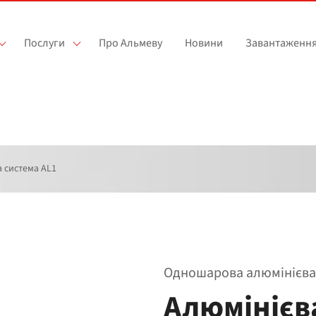
Послуги
Про Альмеву
Новини
Завантаженн
а система AL1
Одношарова алюмінієва
Алюмінієв