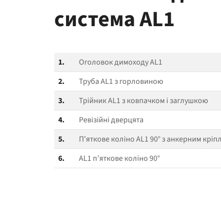
система AL1
1.
Оголовок димоходу AL1
2.
Труба AL1 з горловиною
3.
Трійник AL1 з ковпачком і заглушкою
4.
Ревізійні дверцята
5.
П’яткове коліно AL1 90° з анкерним крі
6.
AL1 п’яткове коліно 90°