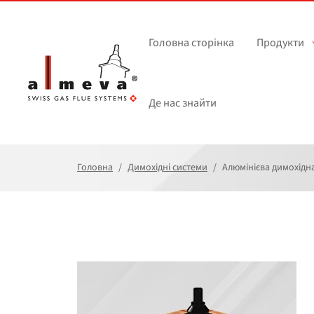
Перейти до основного вмісту
Головна сторінка
Продукти
Де нас знайти
Головна
Димохідні системи
Алюмінієва димохідн