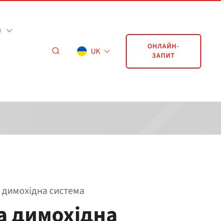
я
ОНЛАЙН-
UK
ЗАПИТ
 димохідна система
а димохідна