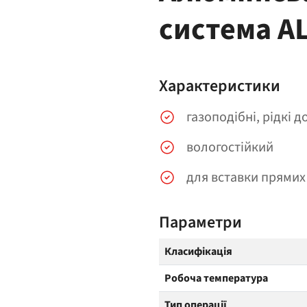
система A
Характеристики
газоподібні, рідкі д
вологостійкий
для вставки прямих
Параметри
Класифікація
Робоча температура
Тип операції