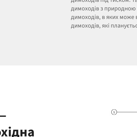
димоходів з природною 
димоходів, в яких може 
димоходів, які плануєть
 —
охідна