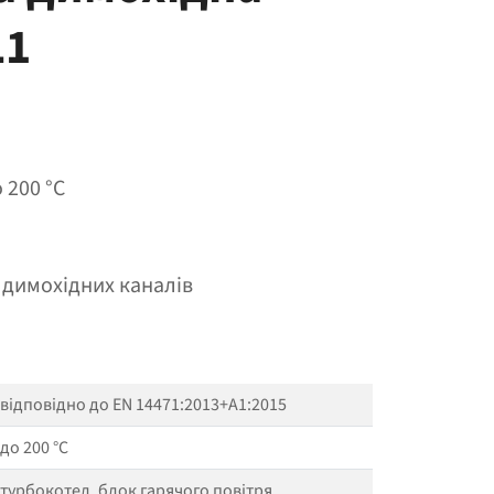
L1
о 200 °C
 димохідних каналів
відповідно до EN 14471:2013+A1:2015
до 200 °C
турбокотел, блок гарячого повітря