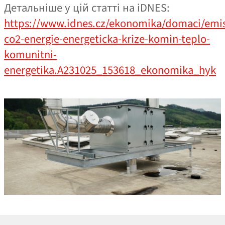
Детальніше у цій статті на iDNES:
https://www.idnes.cz/ekonomika/domaci/emi
co2-energie-energeticka-krize-komin-teplo-
komunitni-
energetika.A231025_153618_ekonomika_hyk