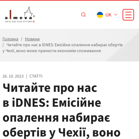
Перейти до основного вмісту
UK
Головна
Новини
Читайте про нас в iDNES: Емісійне опалення набирає обертів
у Чехії, воно може принести економію споживання
26. 10. 2023
|
СТАТТІ
Читайте про нас
в iDNES: Емісійне
опалення набирає
обертів у Чехії, воно