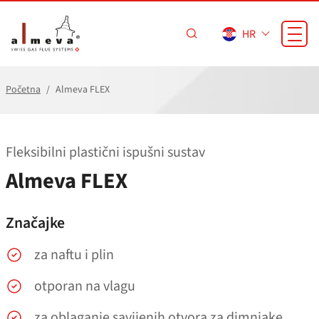
Preskoči na glavni sadržaj
HR
Početna
Almeva FLEX
Fleksibilni plastični ispušni sustav
Almeva FLEX
Značajke
za naftu i plin
otporan na vlagu
za oblaganje savijenih otvora za dimnjake