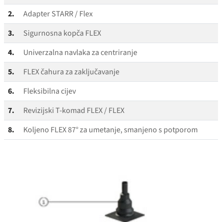
2.
Adapter STARR / Flex
3.
Sigurnosna kopča FLEX
4.
Univerzalna navlaka za centriranje
5.
FLEX čahura za zaključavanje
6.
Fleksibilna cijev
7.
Revizijski T‑komad FLEX / FLEX
8.
Koljeno FLEX 87° za umetanje, smanjeno s potporom