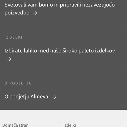
Svetovali vam bomo in pripravili nezavezujočo
poizvedbo
IZDELKI
Izbirate lahko med našo široko paleto izdelkov
O PODJETJU
O podjetju Almeva
Domača stran
Izdelki