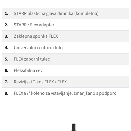
1.
STARR plastična glava dimnika (kompletna)
2.
STARR / Flex adapter
3.
Zaklepna sponka FLEX
4.
Univerzalni centrirni tulec
5.
FLEX zaporni tulec
6.
Fleksibilna cev
7.
Revizijski T‑kos FLEX / FLEX
8.
FLEX 87° koleno za vstavljanje, zmanjšano s podporo